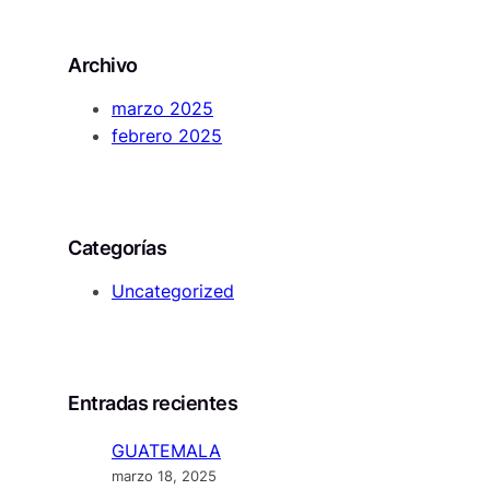
a
r
Archivo
c
h
marzo 2025
febrero 2025
Categorías
Uncategorized
Entradas recientes
GUATEMALA
marzo 18, 2025