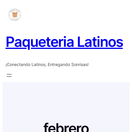
Saltar
al
contenido
Paqueteria Latinos
¡Conectando Latinos, Entregando Sonrisas!
febrero